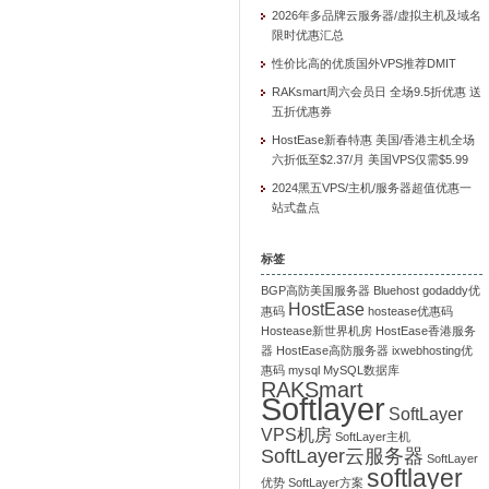
2026年多品牌云服务器/虚拟主机及域名
限时优惠汇总
性价比高的优质国外VPS推荐DMIT
RAKsmart周六会员日 全场9.5折优惠 送
五折优惠券
HostEase新春特惠 美国/香港主机全场
六折低至$2.37/月 美国VPS仅需$5.99
2024黑五VPS/主机/服务器超值优惠一
站式盘点
标签
BGP高防美国服务器
Bluehost
godaddy优
HostEase
惠码
hostease优惠码
Hostease新世界机房
HostEase香港服务
器
HostEase高防服务器
ixwebhosting优
惠码
mysql
MySQL数据库
RAKSmart
Softlayer
SoftLayer
VPS机房
SoftLayer主机
SoftLayer云服务器
SoftLayer
softlayer
优势
SoftLayer方案