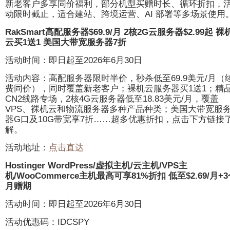
新老客户多享同价福利，部分机型买赠时长、循环折扣，
服
动限时截止，适合建站、跨境运营、AI 部署等多场景使用
务
器/
RakSmart高配服务器$69.9/月 2核2G云服务器$2.99起 裸
虚
云买1送1 美国大带宽服务器7折
拟
主
活动时间：即日起至2026年6月30日
机
及
活动内容：高配服务器限时半价，秒杀低至69.9美元/月（
域
费同价），同时覆盖新老客户；裸机云服务器买1送1；精
名
CN2线路专场，2核4G云服务器低至18.83美元/月，覆盖
限
VPS、裸机云和物流服务器多种产品种类；美国大带宽服
时
器G口及10G带宽享7折……超多优惠折扣，点击下方链接
优
解。
惠
活动地址：
点击直达
汇
总
Hostinger WordPress/虚拟主机/云主机/VPS主
机/WooCommerce主机最高可享81%折扣 低至$2.69/月+
月赠期
活动时间：即日起至2026年6月30日
活动优惠码：IDCSPY