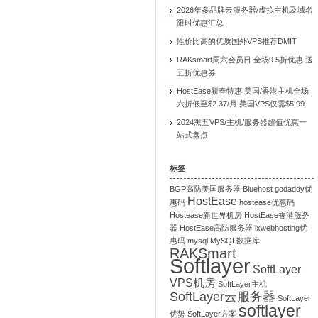
2026年多品牌云服务器/虚拟主机及域名
限时优惠汇总
性价比高的优质国外VPS推荐DMIT
RAKsmart周六会员日 全场9.5折优惠 送
五折优惠券
HostEase新春特惠 美国/香港主机全场
六折低至$2.37/月 美国VPS仅需$5.99
2024黑五VPS/主机/服务器超值优惠一
站式盘点
标签
BGP高防美国服务器
Bluehost
godaddy优
HostEase
惠码
hostease优惠码
Hostease新世界机房
HostEase香港服务
器
HostEase高防服务器
ixwebhosting优
惠码
mysql
MySQL数据库
RAKSmart
Softlayer
SoftLayer
VPS机房
SoftLayer主机
SoftLayer云服务器
SoftLayer
softlayer
优势
SoftLayer方案