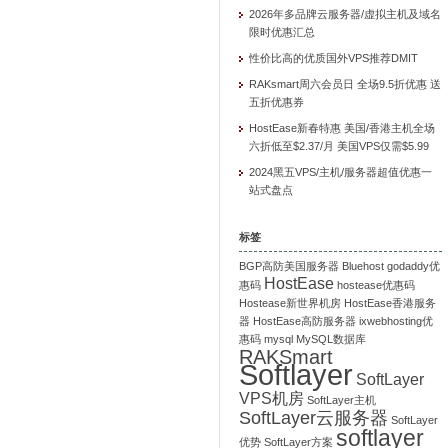
2026年多品牌云服务器/虚拟主机及域名
限时优惠汇总
性价比高的优质国外VPS推荐DMIT
RAKsmart周六会员日 全场9.5折优惠 送
五折优惠券
HostEase新春特惠 美国/香港主机全场
六折低至$2.37/月 美国VPS仅需$5.99
2024黑五VPS/主机/服务器超值优惠一
站式盘点
标签
BGP高防美国服务器
Bluehost
godaddy优
HostEase
惠码
hostease优惠码
Hostease新世界机房
HostEase香港服务
器
HostEase高防服务器
ixwebhosting优
惠码
mysql
MySQL数据库
RAKSmart
Softlayer
SoftLayer
VPS机房
SoftLayer主机
SoftLayer云服务器
SoftLayer
softlayer
优势
SoftLayer方案