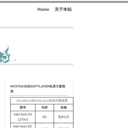
Home
关于本站
HOSTEASE的SOFTLAYER机房方案推
荐
HostEase的SoftLayer机房方案推荐
型号
内存
价格
Intel Xeon E3
8G
$291/月
1270v3
Intel Xeon E3-