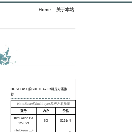
Home
关于本站
HOSTEASE的SOFTLAYER机房方案推
荐
HostEase的SoftLayer机房方案推荐
型号
内存
价格
Intel Xeon E3
8G
$291/月
1270v3
Intel Xeon E3-