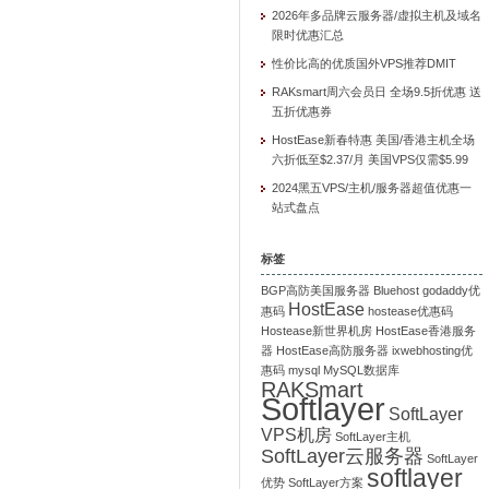
2026年多品牌云服务器/虚拟主机及域名
限时优惠汇总
性价比高的优质国外VPS推荐DMIT
RAKsmart周六会员日 全场9.5折优惠 送
五折优惠券
HostEase新春特惠 美国/香港主机全场
六折低至$2.37/月 美国VPS仅需$5.99
2024黑五VPS/主机/服务器超值优惠一
站式盘点
标签
BGP高防美国服务器
Bluehost
godaddy优
HostEase
惠码
hostease优惠码
Hostease新世界机房
HostEase香港服务
器
HostEase高防服务器
ixwebhosting优
惠码
mysql
MySQL数据库
RAKSmart
Softlayer
SoftLayer
VPS机房
SoftLayer主机
SoftLayer云服务器
SoftLayer
softlayer
优势
SoftLayer方案