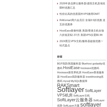
2026年多品牌云服务器/虚拟主机及域名
限时优惠汇总
性价比高的优质国外VPS推荐DMIT
RAKsmart周六会员日 全场9.5折优惠 送
五折优惠券
HostEase新春特惠 美国/香港主机全场
六折低至$2.37/月 美国VPS仅需$5.99
2024黑五VPS/主机/服务器超值优惠一
站式盘点
标签
BGP高防美国服务器
Bluehost
godaddy优
HostEase
惠码
hostease优惠码
Hostease新世界机房
HostEase香港服务
器
HostEase高防服务器
ixwebhosting优
惠码
mysql
MySQL数据库
RAKSmart
Softlayer
SoftLayer
VPS机房
SoftLayer主机
SoftLayer云服务器
SoftLayer
softlayer
优势
SoftLayer方案