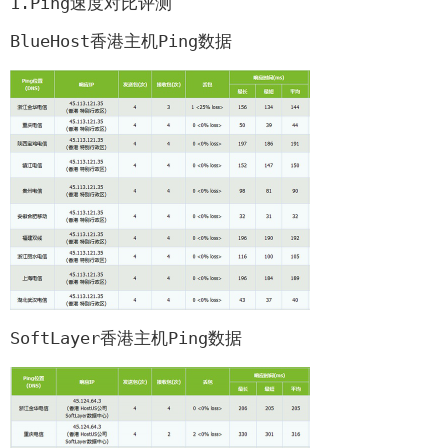
1.Ping速度对比评测

香
港
BlueHost香港主机Ping数据

主
机
评
测
SoftLayer香港主机Ping数据
